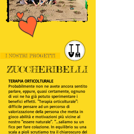
I NOSTRI PROGETTI
ZUCCHERIBELLI
TERAPIA ORTICOLTURALE
Probabilmente non ne avete ancora sentito
parlare, eppure, quasi certamente, ognuno
di voi ne ha già potuto sperimentare i
benefici effetti. "Terapia orticolturale":
difficile pensare ad un percorso di
valorizzazione della persona che metta in
gioco abilità e motivazioni più vicine al
nostro "essere naturale". "...saliamo su un
fico per fare colazione. In equilibrio su una
scala a pioli scrutiamo tra il chiaroscuro del