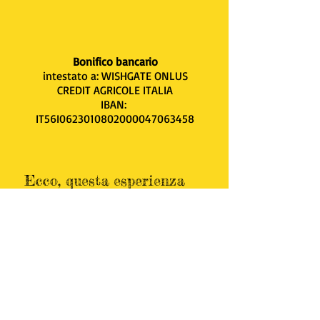
Bonifico bancario
intestato a: WISHGATE ONLUS
CREDIT AGRICOLE ITALIA
IBAN:
IT56I0623010802000047063458
Ecco, questa esperienza
umana eccezionale può
essere anche un po’ tua
donando con facilità.
Così agendo:
hai dato un aiuto concreto
alle famiglie
e a Zuccheribelli Onlus nel loro
investimento complessivo liberando così