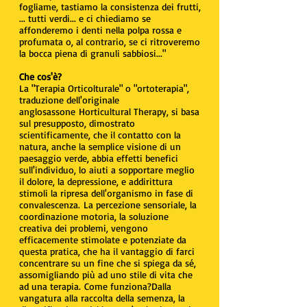
fogliame, tastiamo la consistenza dei frutti,
... tutti verdi... e ci chiediamo se
affonderemo i denti nella polpa rossa e
profumata o, al contrario, se ci ritroveremo
la bocca piena di granuli sabbiosi..."
Che cos'è?
La "Terapia Orticolturale" o "ortoterapia",
traduzione dell'originale
anglosassone Horticultural Therapy, si basa
sul presupposto, dimostrato
scientificamente, che il contatto con la
natura, anche la semplice visione di un
paesaggio verde, abbia effetti benefici
sull'individuo, lo aiuti a sopportare meglio
il dolore, la depressione, e addirittura
stimoli la ripresa dell'organismo in fase di
convalescenza. La percezione sensoriale, la
coordinazione motoria, la soluzione
creativa dei problemi, vengono
efficacemente stimolate e potenziate da
questa pratica, che ha il vantaggio di farci
concentrare su un fine che si spiega da sé,
assomigliando più ad uno stile di vita che
ad una terapia. Come funziona?Dalla
vangatura alla raccolta della semenza, la