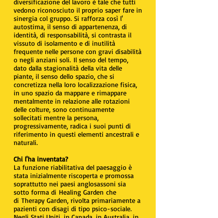
diversificazione del lavoro è tale che tutti
vedono riconosciuto il proprio saper fare in
sinergia col gruppo. Si rafforza così l'
autostima, il senso di appartenenza, di
identità, di responsabilità, si contrasta il
vissuto di isolamento e di inutilità
frequente nelle persone con gravi disabilità
o negli anziani soli. Il senso del tempo,
dato dalla stagionalità della vita delle
piante, il senso dello spazio, che si
concretizza nella loro localizzazione fisica,
in uno spazio da mappare e rimappare
mentalmente in relazione alle rotazioni
delle colture, sono continuamente
sollecitati mentre la persona,
progressivamente, radica i suoi punti di
riferimento in questi elementi ancestrali e
naturali.
Chi l'ha inventata?
La funzione riabilitativa del paesaggio è
stata inizialmente riscoperta e promossa
soprattutto nei paesi anglosassoni sia
sotto forma di Healing Garden che
di Therapy Garden, rivolta primariamente a
pazienti con disagi di tipo psico-sociale.
Negli Stati Uniti, in Canada, in Australia, in