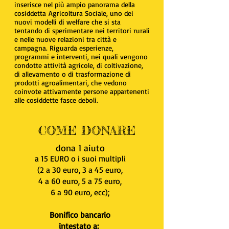
inserisce nel più ampio panorama della
cosiddetta Agricoltura Sociale, uno dei
nuovi modelli di welfare che si sta
tentando di sperimentare nei territori rurali
e nelle nuove relazioni tra città e
campagna. Riguarda esperienze,
programmi e interventi, nei quali vengono
condotte attività agricole, di coltivazione,
di allevamento o di trasformazione di
prodotti agroalimentari, che vedono
coinvote attivamente persone appartenenti
alle cosiddette fasce deboli.
COME DONARE
dona 1 aiuto
a 15 EURO
o i suoi multipli
(2 a 30 euro, 3 a 45 euro,
4 a 60 euro, 5 a 75 euro,
6 a 90 euro, ecc);
Bonifico bancario
intestato a: