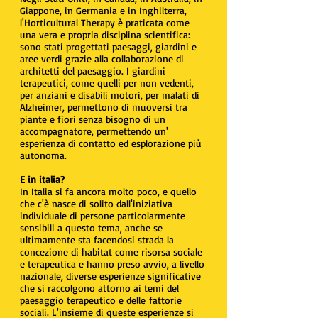
Giappone, in Germania e in Inghilterra,
l'Horticultural Therapy è praticata come
una vera e propria disciplina scientifica:
sono stati progettati paesaggi, giardini e
aree verdi grazie alla collaborazione di
architetti del paesaggio. I giardini
terapeutici, come quelli per non vedenti,
per anziani e disabili motori, per malati di
Alzheimer, permettono di muoversi tra
piante e fiori senza bisogno di un
accompagnatore, permettendo un'
esperienza di contatto ed esplorazione più
autonoma.
E in italia?
In Italia si fa ancora molto poco, e quello
che c'è nasce di solito dall'iniziativa
individuale di persone particolarmente
sensibili a questo tema, anche se
ultimamente sta facendosi strada la
concezione di habitat come risorsa sociale
e terapeutica e hanno preso avvio, a livello
nazionale, diverse esperienze significative
che si raccolgono attorno ai temi del
paesaggio terapeutico e delle fattorie
sociali. L'insieme di queste esperienze si